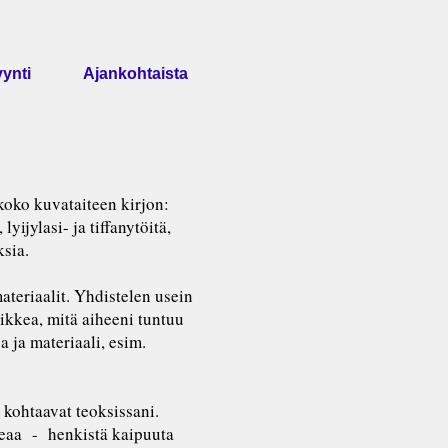
ynti
Ajankohtaista
oko kuvataiteen kirjon:
yijylasi- ja tiffanytöitä,
ksia.
ateriaalit. Yhdistelen usein
aikkea, mitä aiheeni tuntuu
a ja materiaali, esim.
a kohtaavat teoksissani.
ideaa - henkistä kaipuuta