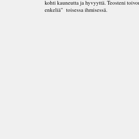
kohti kauneutta ja hyvyyttä. Teosteni toiv
enkeliä" toisessa ihmisessä.
taiteilija