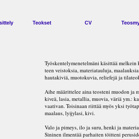
sittely
Teokset
CV
Teosmy
Työskentelymenetelmäni käsittää melkein k
teen veistoksia, materiatauluja, maalauksia, l
hautakiviä, muotokuvia, reliefejä ja tilateo
Aihe määrittelee aina teosteni muodon ja m
kiveä, lasia, metallia, muovia, väriä ym.: k
vaativan. Toisinaan riittää myös yksi työtap
maalaus, lyijylasi, kivi.
Valo ja pimeys, ilo ja suru, henki ja materi
Sininen ilmentää parhaiten töitteni perus